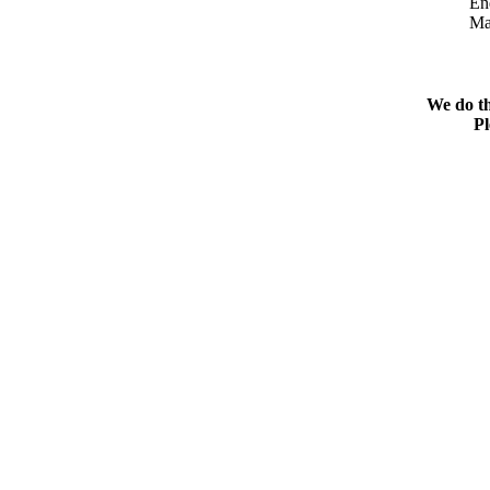
En
Ma
We do th
Pl